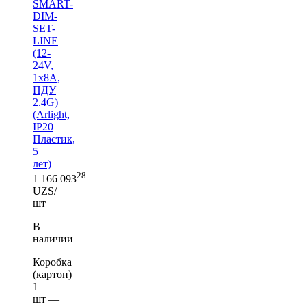
SMART-
DIM-
SET-
LINE
(12-
24V,
1x8A,
ПДУ
2.4G)
(Arlight,
IP20
Пластик,
5
лет)
28
1 166 093
UZS/
шт
В
наличии
Коробка
(картон)
1
шт —