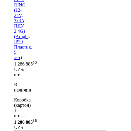
RING
(12-
24V,
3x3A,
ПДУ
2.4G)
(Arlight,
IP20
Пластик,
5
лет)
16
1 286 885
UZS/
шт
В
наличии
Коробка
(картон)
1
шт —
16
1 286 885
UZS