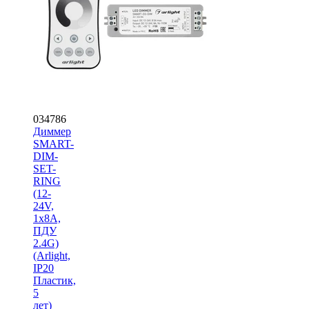
034786
Диммер
SMART-
DIM-
SET-
RING
(12-
24V,
1x8A,
ПДУ
2.4G)
(Arlight,
IP20
Пластик,
5
лет)