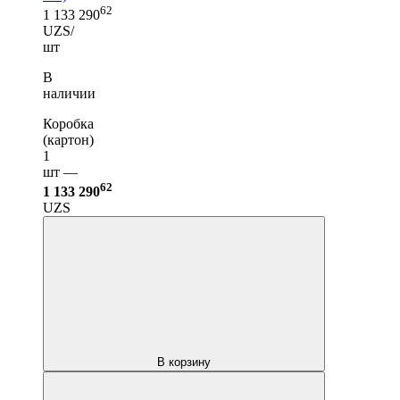
62
1 133 290
UZS/
шт
В
наличии
Коробка
(картон)
1
шт —
62
1 133 290
UZS
В корзину