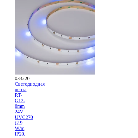
033220
Светодиодная
лента
RT-
G12-
8mm
24V
UVC270
(2.9
W/m,
IP20,