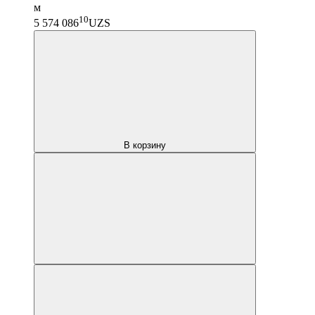
м
10
5 574 086
UZS
В корзину