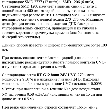
светодиодов: SMD 3737 (12 шт/м) и SMD 1206 (6 шт/м).
Светодиод SMD 1206 излучает видимый синий спектр с
длиной волны 460 нм, который используется в качестве
индикации при работе ленты. Светодиод SMD 3737 излучает
невидимое свечение с длиной волны 270–275 нм. Механизм
дезинфекции основан на повреждении ДНК бактерий
ультрафиолетовым спектром, приводящим к их гибели в
течение короткого промежутка времени (для большинства
бактерий это секунды).
Данный способ известен и широко применяется уже более 100
лет.
При использовании лент с бактерицидной длиной волны
настоятельно рекомендуется избегать прямого контакта UVC-
излучения с органами зрения и кожей.
Светодиодная лента
RT G12 8mm 24V UVC 270
имеет
мощность 2.9 Вт/м и напряжение питания 24 В. Выходная
мощность новой ленты в диапазоне UVC составляет 0.0098
2
мВт/см
при накопленной в течение 60 с дозе воздействия
2
УФ-излучения 0.58 мДж/см
(дистанция от ленты 15 см при
длине ленты 0.5 м).
При резке минимальный отрезок составляет 166.67 мм (2