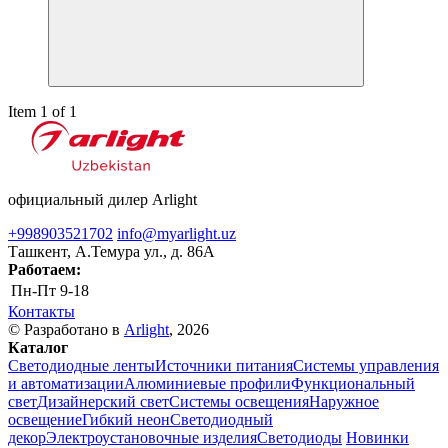
Item 1 of 1
официальный дилер Arlight
+998903521702
info@myarlight.uz
Ташкент, А.Темура ул., д. 86А
Работаем:
Пн-Пт
9-18
Контакты
© Разработано в
Arlight
, 2026
Каталог
Светодиодные ленты
Источники питания
Системы управления
и автоматизации
Алюминиевые профили
Функциональный
свет
Дизайнерский свет
Системы освещения
Наружное
освещение
Гибкий неон
Светодиодный
декор
Электроустановочные изделия
Светодиоды
Новинки