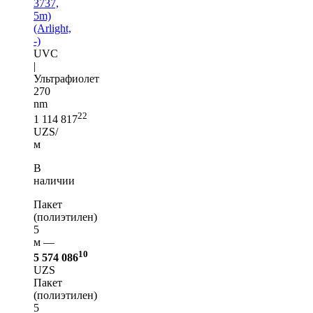
3737,
5m)
(Arlight,
-)
UVC
|
Ультрафиолет
270
nm
22
1 114 817
UZS/
м
В
наличии
Пакет
(полиэтилен)
5
м —
10
5 574 086
UZS
Пакет
(полиэтилен)
5