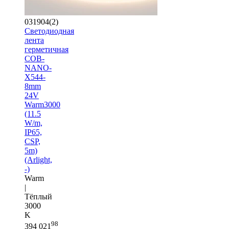
031904(2)
Светодиодная
лента
герметичная
COB-
NANO-
X544-
8mm
24V
Warm3000
(11.5
W/m,
IP65,
CSP,
5m)
(Arlight,
-)
Warm
|
Тёплый
3000
K
98
394 021