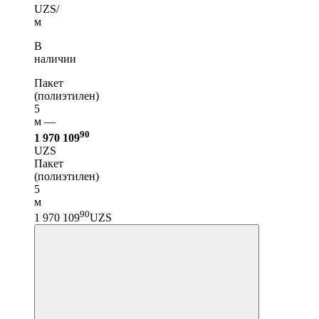
UZS/
м
В
наличии
Пакет
(полиэтилен)
5
м —
90
1 970 109
UZS
Пакет
(полиэтилен)
5
м
90
1 970 109
UZS