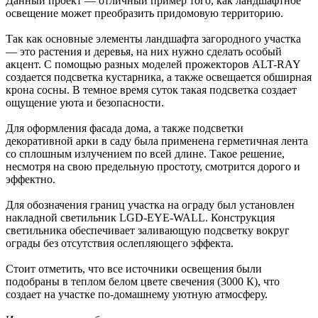
Данный проект — отличный пример того, как ландшафтное
освещение может преобразить придомовую территорию.
Так как основные элементы ландшафта загородного участка
— это растения и деревья, на них нужно сделать особый
акцент. С помощью разных моделей прожекторов ALT-RAY
создается подсветка кустарника, а также освещается обширная
крона сосны. В темное время суток такая подсветка создает
ощущение уюта и безопасности.
Для оформления фасада дома, а также подсветки
декоративной арки в саду была применена герметичная лента
со сплошным излучением по всей длине. Такое решение,
несмотря на свою предельную простоту, смотрится дорого и
эффектно.
Для обозначения границ участка на ограду был установлен
накладной светильник LGD-EYE-WALL. Конструкция
светильника обеспечивает заливающую подсветку вокруг
ограды без отсутствия ослепляющего эффекта.
Стоит отметить, что все источники освещения были
подобраны в теплом белом цвете свечения (3000 К), что
создает на участке по-домашнему уютную атмосферу.