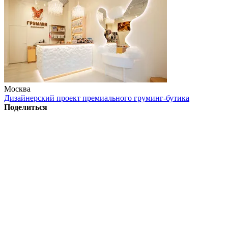
Москва
Дизайнерский проект премиального груминг-бутика
Поделиться