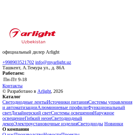
официальный дилер Arlight
+998903521702
info@myarlight.uz
Ташкент, А.Темура ул., д. 86А
Работаем:
Пн-Пт
9-18
Контакты
© Разработано в
Arlight
, 2026
Каталог
Светодиодные ленты
Источники питания
Системы управления
и автоматизации
Алюминиевые профили
Функциональный
свет
Дизайнерский свет
Системы освещения
Наружное
освещение
Гибкий неон
Светодиодный
декор
Электроустановочные изделия
Светодиоды
Новинки
О компании
О нас
Производство
Новости
Проекты