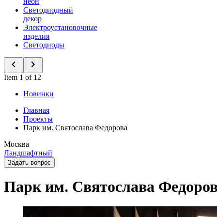
неон
Светодиодный
декор
Электроустановочные
изделия
Светодиоды
Item 1 of 12
Новинки
Главная
Проекты
Парк им. Святослава Федорова
Москва
Ландшафтный
Задать вопрос
Парк им. Святослава Федоро