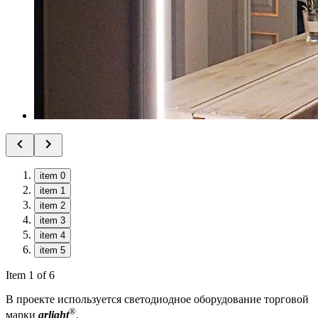
item 0
item 1
item 2
item 3
item 4
item 5
Item 1 of 6
В проекте используется светодиодное оборудование торговой
®
марки
arlight
.