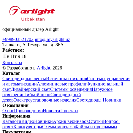
официальный дилер Arlight
+998903521702
info@myarlight.uz
Ташкент, А.Темура ул., д. 86А
Работаем:
Пн-Пт
9-18
Контакты
© Разработано в
Arlight
, 2026
Каталог
Светодиодные ленты
Источники питания
Системы управления
и автоматизации
Алюминиевые профили
Функциональный
свет
Дизайнерский свет
Системы освещения
Наружное
освещение
Гибкий неон
Светодиодный
декор
Электроустановочные изделия
Светодиоды
Новинки
О компании
О нас
Производство
Новости
Проекты
Информация
Каталоги
Видео
Новинки
Архив вебинаров
Статьи
Вопрос-
ответ
Калькуляторы
Схемы монтажа
Файлы и программы
Покупателям