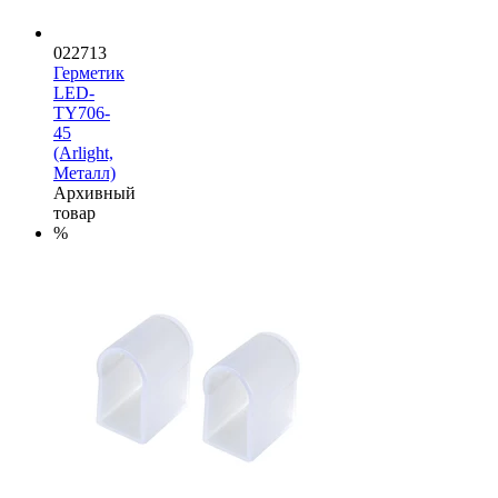
022713
Герметик
LED-
TY706-
45
(Arlight,
Металл)
Архивный
товар
%