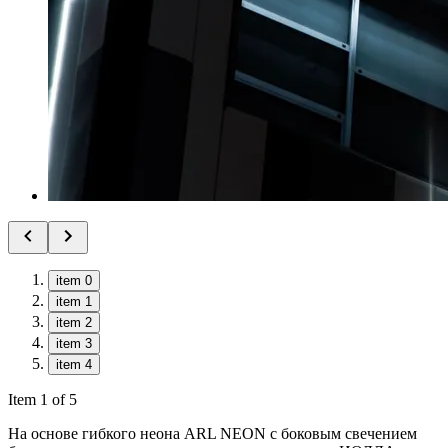
item 0
item 1
item 2
item 3
item 4
Item 1 of 5
На основе гибкого неона ARL NEON с боковым свечением