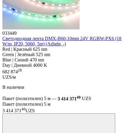
033449
Светодиодная лента DMX-B60-10mm 24V RGBW-PX6 (18
W/m, IP20, 5060, 5m) (Arlight, -)
Red | Красный 625 nm
Green | Зелёный 525 nm
Blue | Синий 470 nm
Day | Дневной 4000 K
28
682 874
UZS/м
В наличии
40
Пакет (полиэтилен) 5 м —
3 414 371
UZS
Пакет (полиэтилен) 5 м
40
3 414 371
UZS