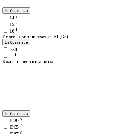
Выбрать все
9
14
2
15
1
18
Индекс цветопередачи CRI (Ra)
Выбрать все
1
>80
11
-
Класс пылевлагозащиты
Выбрать все
5
IP20
2
IP65
3
IP67