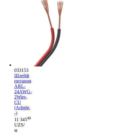
033153
Шлейф
питания
ARL-
24AWG-
2Wire-
CU
(Arlight,
-)
40
11 345
UZS/
м