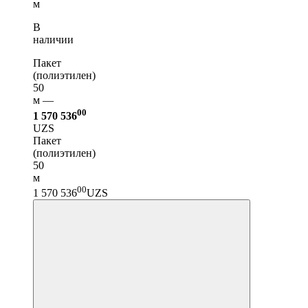
м
В
наличии
Пакет
(полиэтилен)
50
м —
00
1 570 536
UZS
Пакет
(полиэтилен)
50
м
00
1 570 536
UZS