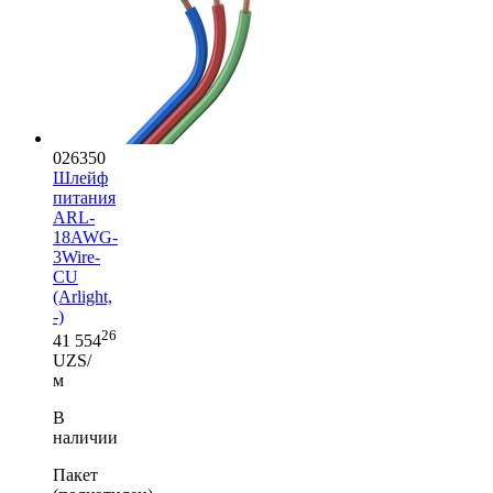
026350
Шлейф
питания
ARL-
18AWG-
3Wire-
CU
(Arlight,
-)
26
41 554
UZS/
м
В
наличии
Пакет