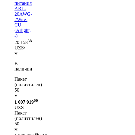
питания
ARL-
20AWG-
2Wire-
CU
(Arlight,
-)
38
20 158
UZS/
м
В
наличии
Пакет
(полиэтилен)
50
м —
00
1 007 919
UZS
Пакет
(полиэтилен)
50
м
00