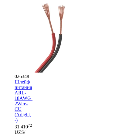
026348
Шлейф
питания
ARL-
18AWG-
2Wire-
CU
(Arlight,
-)
72
31 410
UZS/