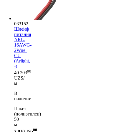
033152
Шлейф
питания
ARL-
16AWG-
2Wire-
CU
(Arlight,
-)
90
40 203
UZS/
м
В
наличии
Пакет
(полиэтилен)
50
м —
00
2 010 195