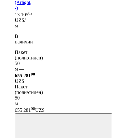
(Arlight,
-)
62
13 105
UZS/
м
В
наличии
Пакет
(полиэтилен)
50
м —
00
655 281
UZS
Пакет
(полиэтилен)
50
м
00
655 281
UZS