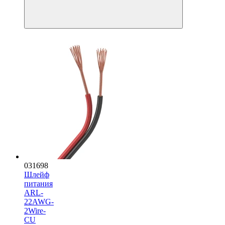
031698
Шлейф
питания
ARL-
22AWG-
2Wire-
CU