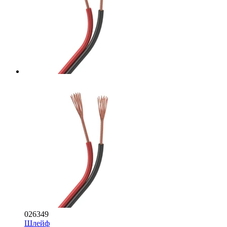
026349
Шлейф