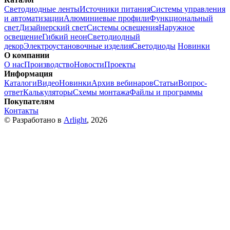
Светодиодные ленты
Источники питания
Системы управления
и автоматизации
Алюминиевые профили
Функциональный
свет
Дизайнерский свет
Системы освещения
Наружное
освещение
Гибкий неон
Светодиодный
декор
Электроустановочные изделия
Светодиоды
Новинки
О компании
О нас
Производство
Новости
Проекты
Информация
Каталоги
Видео
Новинки
Архив вебинаров
Статьи
Вопрос-
ответ
Калькуляторы
Схемы монтажа
Файлы и программы
Покупателям
Контакты
© Разработано в
Arlight
, 2026