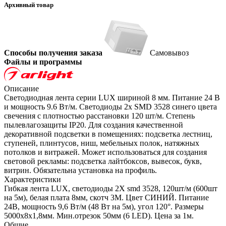
Архивный товар
Способы получения заказа
Самовывоз
Файлы и программы
Описание
Светодиодная лента серии LUX шириной 8 мм. Питание 24 В
и мощность 9.6 Вт/м. Светодиоды 2x SMD 3528 синего цвета
свечения с плотностью расстановки 120 шт/м. Степень
пылевлагозащиты IP20. Для создания качественной
декоративной подсветки в помещениях: подсветка лестниц,
ступеней, плинтусов, ниш, мебельных полок, натяжных
потолков и витражей. Может использоваться для создания
световой рекламы: подсветка лайтбоксов, вывесок, букв,
витрин. Обязательна установка на профиль.
Характеристики
Гибкая лента LUX, светодиоды 2X smd 3528, 120шт/м (600шт
на 5м), белая плата 8мм, скотч 3М. Цвет СИНИЙ. Питание
24В, мощность 9,6 Вт/м (48 Вт на 5м), угол 120°. Размеры
5000х8х1,8мм. Мин.отрезок 50мм (6 LED). Цена за 1м.
Общие