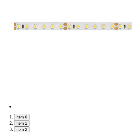
item 0
item 1
item 2