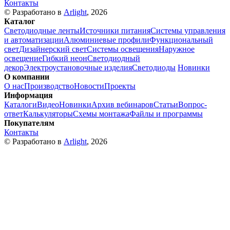
Контакты
© Разработано в
Arlight
, 2026
Каталог
Светодиодные ленты
Источники питания
Системы управления
и автоматизации
Алюминиевые профили
Функциональный
свет
Дизайнерский свет
Системы освещения
Наружное
освещение
Гибкий неон
Светодиодный
декор
Электроустановочные изделия
Светодиоды
Новинки
О компании
О нас
Производство
Новости
Проекты
Информация
Каталоги
Видео
Новинки
Архив вебинаров
Статьи
Вопрос-
ответ
Калькуляторы
Схемы монтажа
Файлы и программы
Покупателям
Контакты
© Разработано в
Arlight
, 2026