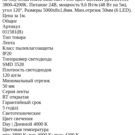
3800-4200K. Питание 24В, мощность 9,6 Вт/м (48 Вт на 5м),
угол 120°. Размеры 5000х8х1,8мм. Мин.отрезок 50мм (6 LED).
Цена за 1м.
Общие
Артикул
011581(B)
Тип товара
Лента
Класс пылевлагозащиты
IP20
Типоразмер светодиода
SMD 3528
Плотность светодиодов
120 шт/м
Минимальный отрезок
50 мм
Серия ленты
RT открытая
Гарантийный срок
5 год(а)
Светотехнические
Цвет свечения
Day | Дневной 4000 K
Цветовая температура
min: 3800 K; typ: 4000 K; max: 4200 K