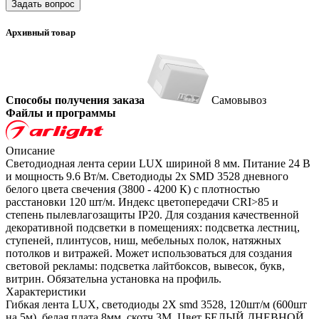
Задать вопрос
Архивный товар
Способы получения заказа
Самовывоз
Файлы и программы
Описание
Светодиодная лента серии LUX шириной 8 мм. Питание 24 В
и мощность 9.6 Вт/м. Светодиоды 2x SMD 3528 дневного
белого цвета свечения (3800 - 4200 К) с плотностью
расстановки 120 шт/м. Индекс цветопередачи CRI>85 и
степень пылевлагозащиты IP20. Для создания качественной
декоративной подсветки в помещениях: подсветка лестниц,
ступеней, плинтусов, ниш, мебельных полок, натяжных
потолков и витражей. Может использоваться для создания
световой рекламы: подсветка лайтбоксов, вывесок, букв,
витрин. Обязательна установка на профиль.
Характеристики
Гибкая лента LUX, светодиоды 2X smd 3528, 120шт/м (600шт
на 5м), белая плата 8мм, скотч 3М. Цвет БЕЛЫЙ ДНЕВНОЙ