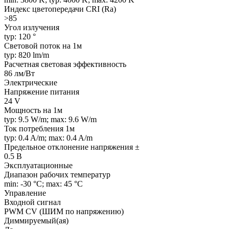
Индекс цветопередачи CRI (Ra)
>85
Угол излучения
typ: 120 °
Световой поток на 1м
typ: 820 lm/m
Расчетная световая эффективность
86 лм/Вт
Электрические
Напряжение питания
24 V
Мощность на 1м
typ: 9.5 W/m; max: 9.6 W/m
Ток потребления 1м
typ: 0.4 A/m; max: 0.4 A/m
Предельное отклонение напряжения ±
0.5 В
Эксплуатационные
Диапазон рабочих температур
min: -30 °C; max: 45 °C
Управление
Входной сигнал
PWM СV (ШИМ по напряжению)
Диммируемый(ая)