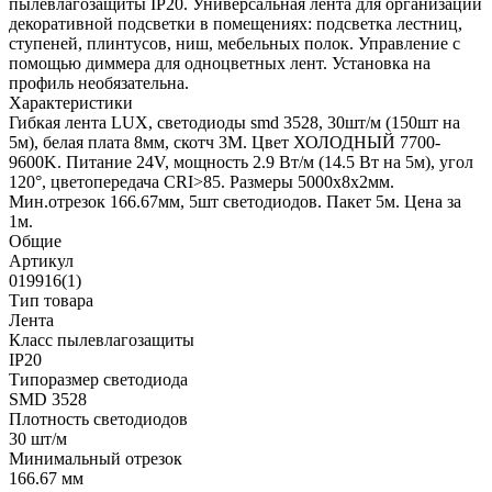
пылевлагозащиты IP20. Универсальная лента для организации
декоративной подсветки в помещениях: подсветка лестниц,
ступеней, плинтусов, ниш, мебельных полок. Управление с
помощью диммера для одноцветных лент. Установка на
профиль необязательна.
Характеристики
Гибкая лента LUX, светодиоды smd 3528, 30шт/м (150шт на
5м), белая плата 8мм, скотч 3М. Цвет ХОЛОДНЫЙ 7700-
9600K. Питание 24V, мощность 2.9 Вт/м (14.5 Вт на 5м), угол
120°, цветопередача CRI>85. Размеры 5000х8x2мм.
Мин.отрезок 166.67мм, 5шт светодиодов. Пакет 5м. Цена за
1м.
Общие
Артикул
019916(1)
Тип товара
Лента
Класс пылевлагозащиты
IP20
Типоразмер светодиода
SMD 3528
Плотность светодиодов
30 шт/м
Минимальный отрезок
166.67 мм