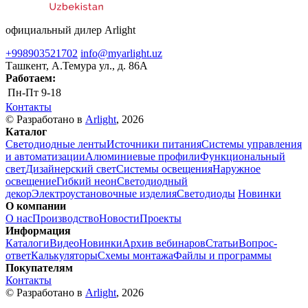
официальный дилер Arlight
+998903521702
info@myarlight.uz
Ташкент, А.Темура ул., д. 86А
Работаем:
Пн-Пт
9-18
Контакты
© Разработано в
Arlight
, 2026
Каталог
Светодиодные ленты
Источники питания
Системы управления
и автоматизации
Алюминиевые профили
Функциональный
свет
Дизайнерский свет
Системы освещения
Наружное
освещение
Гибкий неон
Светодиодный
декор
Электроустановочные изделия
Светодиоды
Новинки
О компании
О нас
Производство
Новости
Проекты
Информация
Каталоги
Видео
Новинки
Архив вебинаров
Статьи
Вопрос-
ответ
Калькуляторы
Схемы монтажа
Файлы и программы
Покупателям
Контакты
© Разработано в
Arlight
, 2026