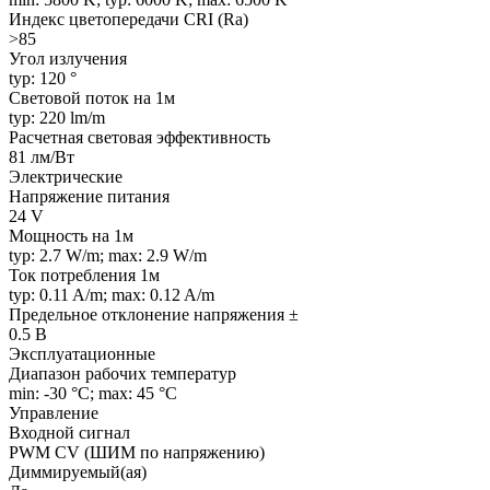
Индекс цветопередачи CRI (Ra)
>85
Угол излучения
typ: 120 °
Световой поток на 1м
typ: 220 lm/m
Расчетная световая эффективность
81 лм/Вт
Электрические
Напряжение питания
24 V
Мощность на 1м
typ: 2.7 W/m; max: 2.9 W/m
Ток потребления 1м
typ: 0.11 A/m; max: 0.12 A/m
Предельное отклонение напряжения ±
0.5 В
Эксплуатационные
Диапазон рабочих температур
min: -30 °C; max: 45 °C
Управление
Входной сигнал
PWM СV (ШИМ по напряжению)
Диммируемый(ая)