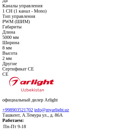
Да
Каналы управления
1 CH (1 канал - Mono)
Тип управления
PWM (ШИМ)
Габариты
Длина
5000 мм
Ширина
8 мм
Высота
2 мм
Другие
Сертификат CE
CE
официальный дилер Arlight
+998903521702
info@myarlight.uz
Ташкент, А.Темура ул., д. 86А
Работаем:
Пн-Пт
9-18