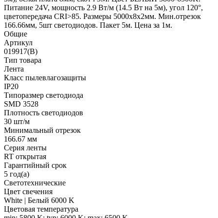
Питание 24V, мощность 2.9 Вт/м (14.5 Вт на 5м), угол 120°,
цветопередача CRI>85. Размеры 5000х8x2мм. Мин.отрезок
166.66мм, 5шт светодиодов. Пакет 5м. Цена за 1м.
Общие
Артикул
019917(B)
Тип товара
Лента
Класс пылевлагозащиты
IP20
Типоразмер светодиода
SMD 3528
Плотность светодиодов
30 шт/м
Минимальный отрезок
166.67 мм
Серия ленты
RT открытая
Гарантийный срок
5 год(а)
Светотехнические
Цвет свечения
White | Белый 6000 K
Цветовая температура
min: 5800 K; typ: 6000 K; max: 6500 K