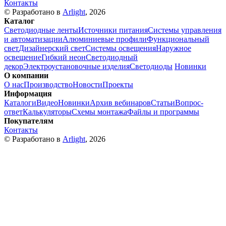
Контакты
© Разработано в
Arlight
, 2026
Каталог
Светодиодные ленты
Источники питания
Системы управления
и автоматизации
Алюминиевые профили
Функциональный
свет
Дизайнерский свет
Системы освещения
Наружное
освещение
Гибкий неон
Светодиодный
декор
Электроустановочные изделия
Светодиоды
Новинки
О компании
О нас
Производство
Новости
Проекты
Информация
Каталоги
Видео
Новинки
Архив вебинаров
Статьи
Вопрос-
ответ
Калькуляторы
Схемы монтажа
Файлы и программы
Покупателям
Контакты
© Разработано в
Arlight
, 2026