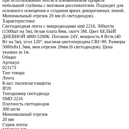
при использовании ленты в алюминиевом профиле
небольшой глубины с матовым рассеивателем. Подходит для
основного освещения и создания ярких декоративных линий.
Минимальный отрезок 20 мм (6 светодиодов).
Характеристики
Светодиодная лента с микродиодами smd 2216, 300шт/м
(1500шт на 5м), белая плата 8мм, скотч 3М. Цвет БЕЛЫЙ
ДНЕВНОЙ 4800-5200К. Питание 24V, мощность 8 Вт/м (40
Вт на 5м), угол 120°, высокая цветопередача CRI>90. Размеры
5000х8х1.3мм, мин.отрезок 20мм (6 светодиодов). Цена
указана за 1м.
Общие
Артикул
023173
Тип товара
Лента
Класс пылевлагозащиты
IP20
Типоразмер светодиода
SMD 2216
Плотность светодиодов
300 шт/м
Минимальный отрезок
20 мм
Серия ленты