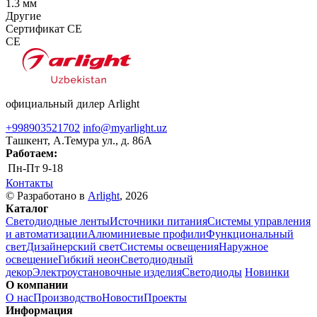
1.3 мм
Другие
Сертификат CE
CE
официальный дилер Arlight
+998903521702
info@myarlight.uz
Ташкент, А.Темура ул., д. 86А
Работаем:
Пн-Пт
9-18
Контакты
© Разработано в
Arlight
, 2026
Каталог
Светодиодные ленты
Источники питания
Системы управления
и автоматизации
Алюминиевые профили
Функциональный
свет
Дизайнерский свет
Системы освещения
Наружное
освещение
Гибкий неон
Светодиодный
декор
Электроустановочные изделия
Светодиоды
Новинки
О компании
О нас
Производство
Новости
Проекты
Информация