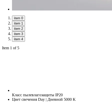
item 0
item 1
item 2
item 3
item 4
Item 1 of 5
Класс пылевлагозащиты
IP20
Цвет свечения
Day | Дневной 5000 K