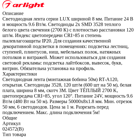
Описание
Светодиодная лента серии LUX шириной 8 мм. Питание 24 В
и мощность 9.6 Вт/м. Светодиоды 2x SMD 3528 теплого
белого цвета свечения (2700 К) с плотностью расстановки 120
шт/м. Индекс цветопередачи CRI>85 и степень
пылевлагозащиты IP20. Для создания качественной
декоративной подсветки в помещениях: подсветка лестниц,
ступеней, плинтусов, ниш, мебельных полок, натяжных
потолков и витражей. Может использоваться для создания
световой рекламы: подсветка лайтбоксов, вывесок, букв,
витрин. Обязательна установка на профиль.
Характеристики
Светодиодная лента (монтажная бобина 50м) RT-A120,
открытая. Светодиоды 3528, 120 шт/м (600 шт на 50 м), белая
плата, ширина 8 мм, скотч 3M. Цвет ТЁПЛЫЙ 2700 K,
цветопередача CRI>85, угол 120°. Питание 24V, мощность 9.6
Вт/м (480 Вт на 50 м). Размеры 50000x8x1.8 мм. Мин. отрезок
50 мм, 6 светодиодов. Цена за 1 м. Разрезать перед
подключением. Макс. длина подключения 5м!
Общие
Артикул
024572(B)
Тип товара