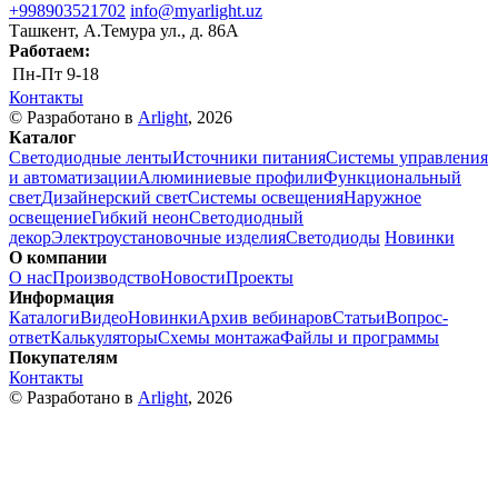
+998903521702
info@myarlight.uz
Ташкент, А.Темура ул., д. 86А
Работаем:
Пн-Пт
9-18
Контакты
© Разработано в
Arlight
, 2026
Каталог
Светодиодные ленты
Источники питания
Системы управления
и автоматизации
Алюминиевые профили
Функциональный
свет
Дизайнерский свет
Системы освещения
Наружное
освещение
Гибкий неон
Светодиодный
декор
Электроустановочные изделия
Светодиоды
Новинки
О компании
О нас
Производство
Новости
Проекты
Информация
Каталоги
Видео
Новинки
Архив вебинаров
Статьи
Вопрос-
ответ
Калькуляторы
Схемы монтажа
Файлы и программы
Покупателям
Контакты
© Разработано в
Arlight
, 2026