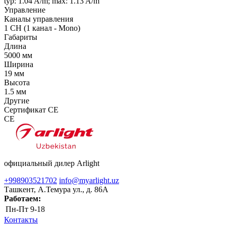
typ: 1.04 A/m; max: 1.13 A/m
Управление
Каналы управления
1 CH (1 канал - Mono)
Габариты
Длина
5000 мм
Ширина
19 мм
Высота
1.5 мм
Другие
Сертификат CE
CE
официальный дилер Arlight
+998903521702
info@myarlight.uz
Ташкент, А.Темура ул., д. 86А
Работаем:
Пн-Пт
9-18
Контакты