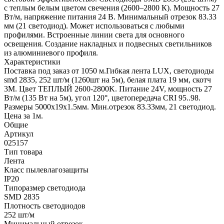
с теплым белым цветом свечения (2600–2800 К). Мощность 27
Вт/м, напряжение питания 24 В. Минимальный отрезок 83.33
мм (21 светодиод). Может использоваться с любыми
профилями. Встроенные линии света для основного
освещения. Создание накладных и подвесных светильников
из алюминиевого профиля.
Характеристики
Поставка под заказ от 1050 м.Гибкая лента LUX, светодиоды
smd 2835, 252 шт/м (1260шт на 5м), белая плата 19 мм, скотч
3М. Цвет ТЕПЛЫЙ 2600-2800K. Питание 24V, мощность 27
Вт/м (135 Вт на 5м), угол 120°, цветопередача CRI 95..98.
Размеры 5000х19x1.5мм. Мин.отрезок 83.33мм, 21 светодиод.
Цена за 1м.
Общие
Артикул
025157
Тип товара
Лента
Класс пылевлагозащиты
IP20
Типоразмер светодиода
SMD 2835
Плотность светодиодов
252 шт/м
Минимальный отрезок