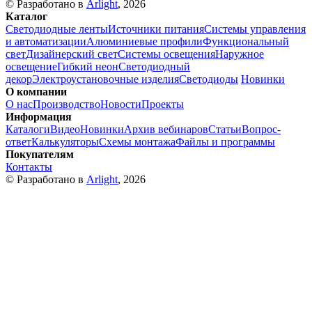
© Разработано в
Arlight
, 2026
Каталог
Светодиодные ленты
Источники питания
Системы управления
и автоматизации
Алюминиевые профили
Функциональный
свет
Дизайнерский свет
Системы освещения
Наружное
освещение
Гибкий неон
Светодиодный
декор
Электроустановочные изделия
Светодиоды
Новинки
О компании
О нас
Производство
Новости
Проекты
Информация
Каталоги
Видео
Новинки
Архив вебинаров
Статьи
Вопрос-
ответ
Калькуляторы
Схемы монтажа
Файлы и программы
Покупателям
Контакты
© Разработано в
Arlight
, 2026