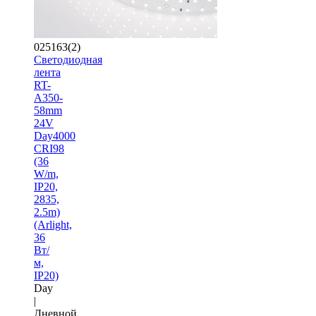
025163(2)
Светодиодная
лента
RT-
A350-
58mm
24V
Day4000
CRI98
(36
W/m,
IP20,
2835,
2.5m)
(Arlight,
36
Вт/
м,
IP20)
Day
|
Дневной