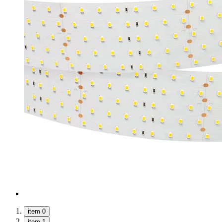
item 0
item 1