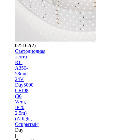
025162(2)
Светодиодная
лента
RT-
A350-
58mm
24V
Day5000
CRI98
(36
W/m,
IP20,
2.5m)
(Arlight,
Открытый)
Day
|