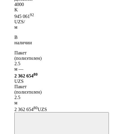
4000
K
92
945 061
UZS/
м
В
наличии
Пакет
(полиэтилен)
2.5
м —
80
2 362 654
UZS
Пакет
(полиэтилен)
2.5
м
80
2 362 654
UZS