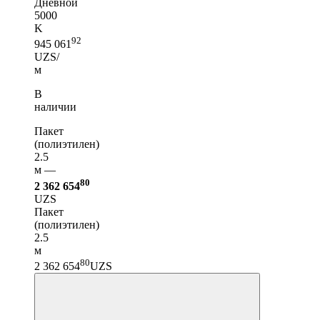
Дневной
5000
K
92
945 061
UZS/
м
В
наличии
Пакет
(полиэтилен)
2.5
м —
80
2 362 654
UZS
Пакет
(полиэтилен)
2.5
м
80
2 362 654
UZS