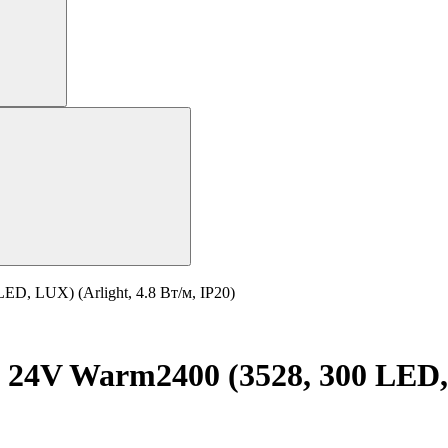
D, LUX) (Arlight, 4.8 Вт/м, IP20)
24V Warm2400 (3528, 300 LED, L