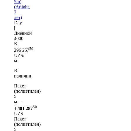
5m)
(Arlight,
7
лет)
Day
|
Дневной
4000
K
50
296 257
UZS/
м
В
наличии
Пакет
(полиэтилен)
5
м —
50
1 481 287
UZS
Пакет
(полиэтилен)
5