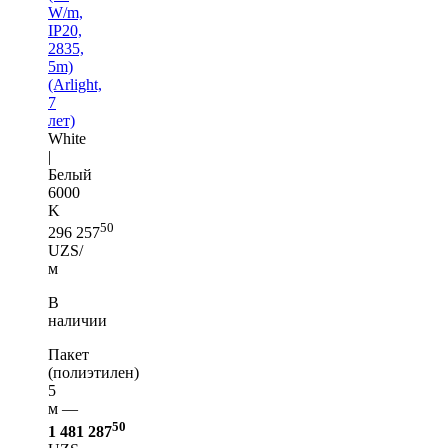
W/m,
IP20,
2835,
5m)
(Arlight,
7
лет)
White
|
Белый
6000
K
50
296 257
UZS/
м
В
наличии
Пакет
(полиэтилен)
5
м —
50
1 481 287