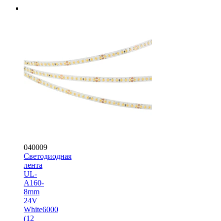
040009
Светодиодная
лента
UL-
A160-
8mm
24V
White6000
(12