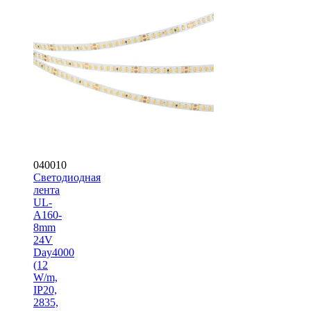
040010
Светодиодная
лента
UL-
A160-
8mm
24V
Day4000
(12
W/m,
IP20,
2835,