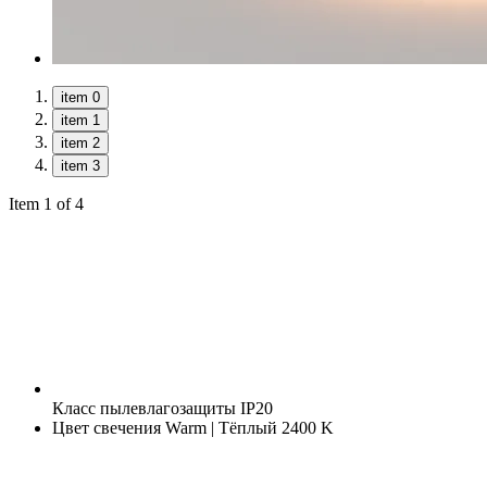
item 0
item 1
item 2
item 3
Item 1 of 4
Класс пылевлагозащиты
IP20
Цвет свечения
Warm | Тёплый 2400 K