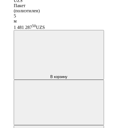
UZS
Пакет
(полиэтилен)
5
м
50
1 481 287
UZS
В корзину