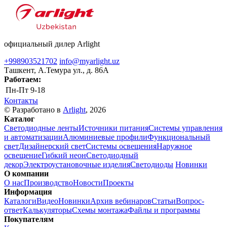
официальный дилер Arlight
+998903521702
info@myarlight.uz
Ташкент, А.Темура ул., д. 86А
Работаем:
Пн-Пт
9-18
Контакты
© Разработано в
Arlight
, 2026
Каталог
Светодиодные ленты
Источники питания
Системы управления
и автоматизации
Алюминиевые профили
Функциональный
свет
Дизайнерский свет
Системы освещения
Наружное
освещение
Гибкий неон
Светодиодный
декор
Электроустановочные изделия
Светодиоды
Новинки
О компании
О нас
Производство
Новости
Проекты
Информация
Каталоги
Видео
Новинки
Архив вебинаров
Статьи
Вопрос-
ответ
Калькуляторы
Схемы монтажа
Файлы и программы
Покупателям