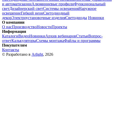
и автоматизации
Алюминиевые профили
Функциональный
свет
Дизайнерский свет
Системы освещения
Наружное
освещение
Гибкий неон
Светодиодный
декор
Электроустановочные изделия
Светодиоды
Новинки
О компании
О нас
Производство
Новости
Проекты
Информация
Каталоги
Видео
Новинки
Архив вебинаров
Статьи
Вопрос-
ответ
Калькуляторы
Схемы монтажа
Файлы и программы
Покупателям
Контакты
© Разработано в
Arlight
, 2026