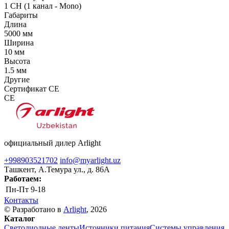
1 CH (1 канал - Mono)
Габариты
Длина
5000 мм
Ширина
10 мм
Высота
1.5 мм
Другие
Сертификат CE
CE
официальный дилер Arlight
+998903521702
info@myarlight.uz
Ташкент, А.Темура ул., д. 86А
Работаем:
Пн-Пт
9-18
Контакты
© Разработано в
Arlight
, 2026
Каталог
Светодиодные ленты
Источники питания
Системы управления