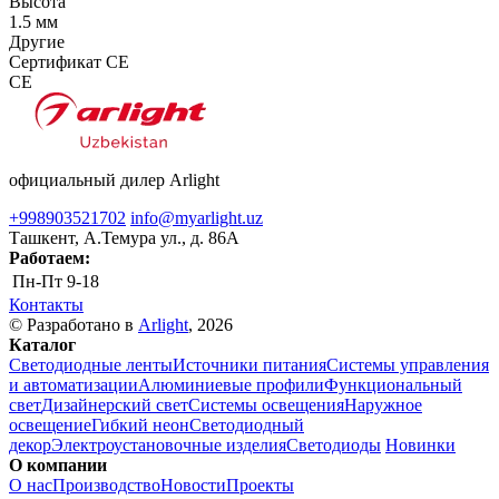
Высота
1.5 мм
Другие
Сертификат CE
CE
официальный дилер Arlight
+998903521702
info@myarlight.uz
Ташкент, А.Темура ул., д. 86А
Работаем:
Пн-Пт
9-18
Контакты
© Разработано в
Arlight
, 2026
Каталог
Светодиодные ленты
Источники питания
Системы управления
и автоматизации
Алюминиевые профили
Функциональный
свет
Дизайнерский свет
Системы освещения
Наружное
освещение
Гибкий неон
Светодиодный
декор
Электроустановочные изделия
Светодиоды
Новинки
О компании
О нас
Производство
Новости
Проекты