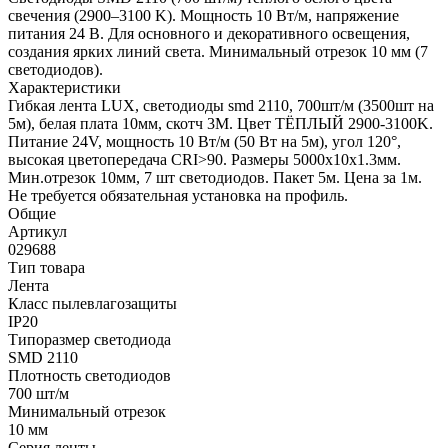
свечения (2900–3100 K). Мощность 10 Вт/м, напряжение
питания 24 В. Для основного и декоративного освещения,
создания ярких линий света. Минимальный отрезок 10 мм (7
светодиодов).
Характеристики
Гибкая лента LUX, светодиоды smd 2110, 700шт/м (3500шт на
5м), белая плата 10мм, скотч 3М. Цвет ТЁПЛЫЙ 2900-3100K.
Питание 24V, мощность 10 Вт/м (50 Вт на 5м), угол 120°,
высокая цветопередача CRI>90. Размеры 5000х10x1.3мм.
Мин.отрезок 10мм, 7 шт светодиодов. Пакет 5м. Цена за 1м.
Не требуется обязательная установка на профиль.
Общие
Артикул
029688
Тип товара
Лента
Класс пылевлагозащиты
IP20
Типоразмер светодиода
SMD 2110
Плотность светодиодов
700 шт/м
Минимальный отрезок
10 мм
Серия ленты