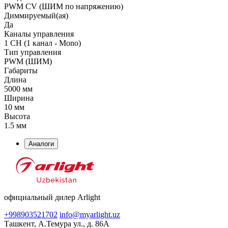
PWM СV (ШИМ по напряжению)
Диммируемый(ая)
Да
Каналы управления
1 CH (1 канал - Mono)
Тип управления
PWM (ШИМ)
Габариты
Длина
5000 мм
Ширина
10 мм
Высота
1.5 мм
Аналоги
официальный дилер Arlight
+998903521702
info@myarlight.uz
Ташкент, А.Темура ул., д. 86А