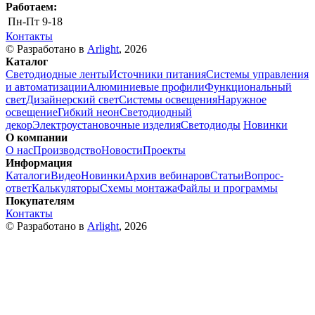
Работаем:
Пн-Пт
9-18
Контакты
© Разработано в
Arlight
, 2026
Каталог
Светодиодные ленты
Источники питания
Системы управления
и автоматизации
Алюминиевые профили
Функциональный
свет
Дизайнерский свет
Системы освещения
Наружное
освещение
Гибкий неон
Светодиодный
декор
Электроустановочные изделия
Светодиоды
Новинки
О компании
О нас
Производство
Новости
Проекты
Информация
Каталоги
Видео
Новинки
Архив вебинаров
Статьи
Вопрос-
ответ
Калькуляторы
Схемы монтажа
Файлы и программы
Покупателям
Контакты
© Разработано в
Arlight
, 2026