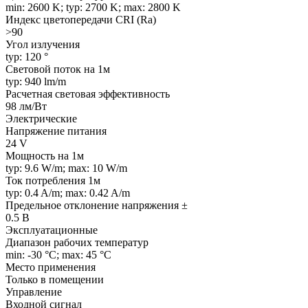
min: 2600 K; typ: 2700 K; max: 2800 K
Индекс цветопередачи CRI (Ra)
>90
Угол излучения
typ: 120 °
Световой поток на 1м
typ: 940 lm/m
Расчетная световая эффективность
98 лм/Вт
Электрические
Напряжение питания
24 V
Мощность на 1м
typ: 9.6 W/m; max: 10 W/m
Ток потребления 1м
typ: 0.4 A/m; max: 0.42 A/m
Предельное отклонение напряжения ±
0.5 В
Эксплуатационные
Диапазон рабочих температур
min: -30 °C; max: 45 °C
Место применения
Только в помещении
Управление
Входной сигнал