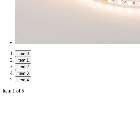
item 0
item 1
item 2
item 3
item 4
Item 1 of 5