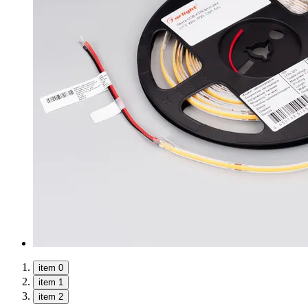
item 0
item 1
item 2