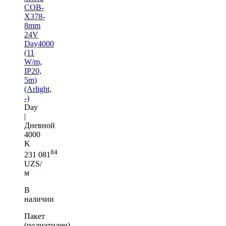
COB-
X378-
8mm
24V
Day4000
(11
W/m,
IP20,
5m)
(Arlight,
-)
Day
|
Дневной
4000
K
84
231 081
UZS/
м
В
наличии
Пакет
(полиэтилен)