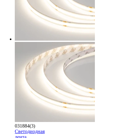
031884(3)
Светодиодная
лента