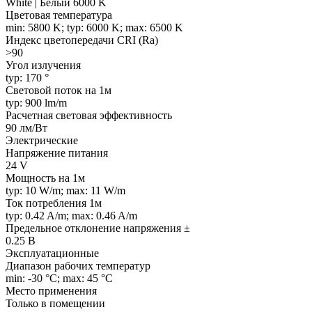
White | Белый 6000 K
Цветовая температура
min: 5800 K; typ: 6000 K; max: 6500 K
Индекс цветопередачи CRI (Ra)
>90
Угол излучения
typ: 170 °
Световой поток на 1м
typ: 900 lm/m
Расчетная световая эффективность
90 лм/Вт
Электрические
Напряжение питания
24 V
Мощность на 1м
typ: 10 W/m; max: 11 W/m
Ток потребления 1м
typ: 0.42 A/m; max: 0.46 A/m
Предельное отклонение напряжения ±
0.25 В
Эксплуатационные
Диапазон рабочих температур
min: -30 °C; max: 45 °C
Место применения
Только в помещении