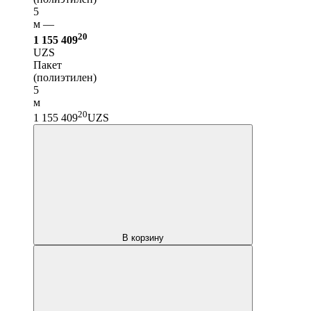
5
м —
20
1 155 409
UZS
Пакет
(полиэтилен)
5
м
20
1 155 409
UZS
В корзину