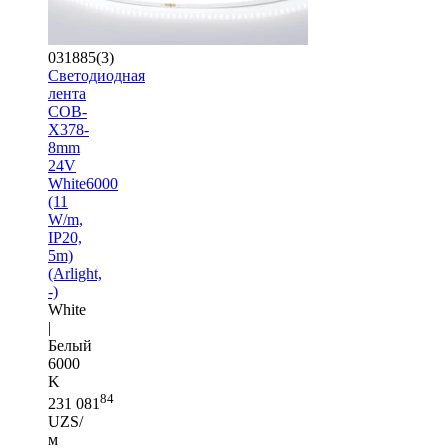
031885(3)
Светодиодная
лента
COB-
X378-
8mm
24V
White6000
(11
W/m,
IP20,
5m)
(Arlight,
-)
White
|
Белый
6000
K
84
231 081
UZS/
м