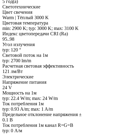
5 год(а)
Светотехнические
Цвет свечения
Warm | Тёплый 3000 K
Цветовая температура
min: 2900 K; typ: 3000 K; max: 3100 K
Индекс цветопередачи CRI (Ra)
95..98
Угол излучения
typ: 120 °
Световой поток на 1м
typ: 2700 lm/m
Расчетная световая эффективность
121 лм/Вт
Электрические
Напряжение питания
24 V
Мощность на 1м
typ: 22.4 W/m; max: 24 W/m
Ток потребления 1м
typ: 0.93 A/m; max: 1 A/m
Предельное отклонение напряжения ±
0.1 В
Ток потребления 1м канал R=G=B
typ: 0 А/м