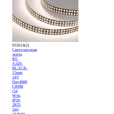
032614(2)
Светодиодная
лента
RT-
A320-
BLACK-
15mm
24V
Day4000
CRI98
(24
W/m,
IP20,
2835,
5m)
(Arlight,