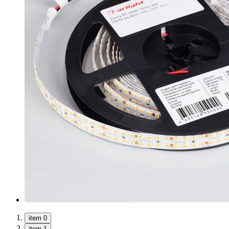
item 0
item 1