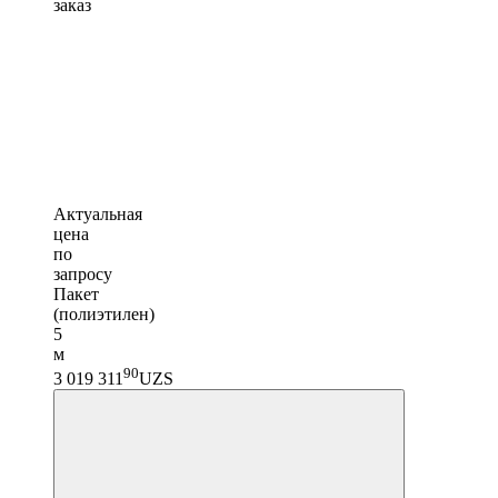
заказ
Актуальная
цена
по
запросу
Пакет
(полиэтилен)
5
м
90
3 019 311
UZS