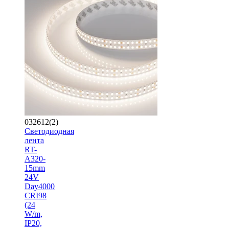
032612(2)
Светодиодная
лента
RT-
A320-
15mm
24V
Day4000
CRI98
(24
W/m,
IP20,