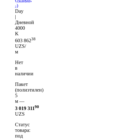
-)
Day
|
Дневной
4000
K
38
603 862
UZS/
м
Нет
в
наличии
Пакет
(полиэтилен)
5
м —
90
3 019 311
UZS
Статус
товара:
под