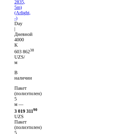
2835,
5m)
(Arlight,
-)
Day
|
Дневной
4000
K
38
603 862
UZS/
м
В
наличии
Пакет
(полиэтилен)
5
м —
90
3 019 311
UZS
Пакет
(полиэтилен)
5