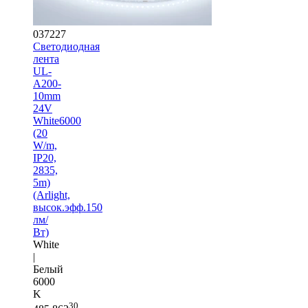
037227
Светодиодная
лента
UL-
A200-
10mm
24V
White6000
(20
W/m,
IP20,
2835,
5m)
(Arlight,
высок.эфф.150
лм/
Вт)
White
|
Белый
6000
K
30