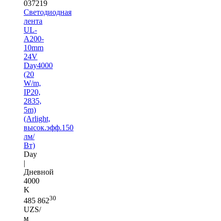
037219
Светодиодная
лента
UL-
A200-
10mm
24V
Day4000
(20
W/m,
IP20,
2835,
5m)
(Arlight,
высок.эфф.150
лм/
Вт)
Day
|
Дневной
4000
K
30
485 862
UZS/
м