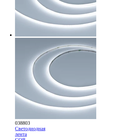
038803
Светодиодная
лента
COB-