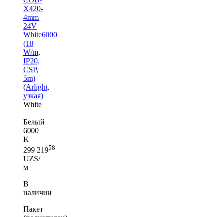
X420-
4mm
24V
White6000
(10
W/m,
IP20,
CSP,
5m)
(Arlight,
узкая)
White
|
Белый
6000
K
58
299 219
UZS/
м
В
наличии
Пакет