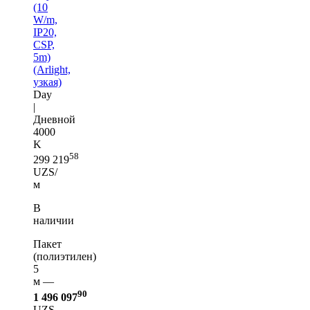
(10
W/m,
IP20,
CSP,
5m)
(Arlight,
узкая)
Day
|
Дневной
4000
K
58
299 219
UZS/
м
В
наличии
Пакет
(полиэтилен)
5
м —
90
1 496 097
UZS