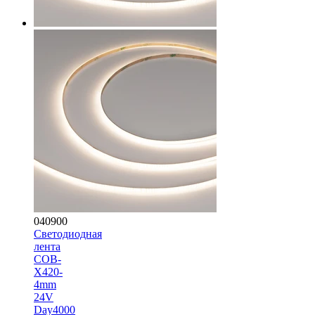
040900
Светодиодная
лента
COB-
X420-
4mm
24V
Day4000