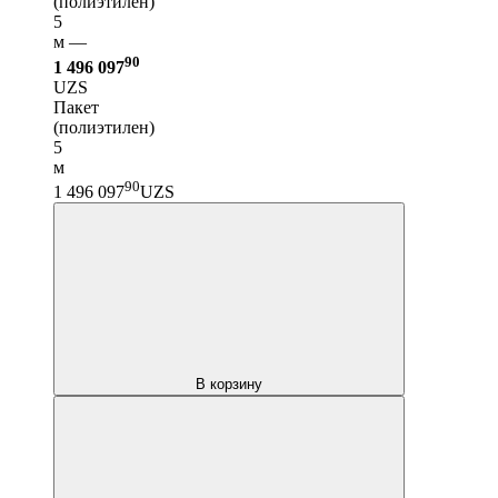
(полиэтилен)
5
м —
90
1 496 097
UZS
Пакет
(полиэтилен)
5
м
90
1 496 097
UZS
В корзину