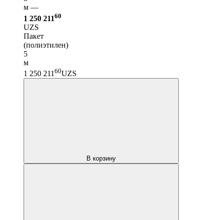
м —
60
1 250 211
UZS
Пакет
(полиэтилен)
5
м
60
1 250 211
UZS
В корзину