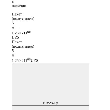
в
наличии
Пакет
(полиэтилен)
5
м —
60
1 250 211
UZS
Пакет
(полиэтилен)
5
м
60
1 250 211
UZS
В корзину