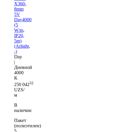
X360-
8mm
5V
Day4000
(5
W/m,
IP20,
5m)
(Arlight,
-)
Day
|
Дневной
4000
K
32
250 042
UZS/
м
В
наличии
Пакет
(полиэтилен)
5