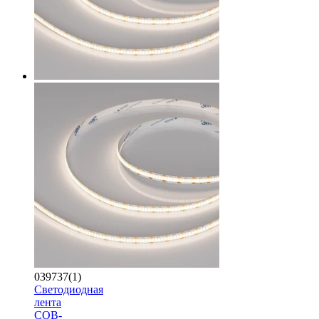
039737(1)
Светодиодная
лента
COB-