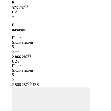
K
52
573 257
UZS/
м
В
наличии
Пакет
(полиэтилен)
5
м —
60
2 866 287
UZS
Пакет
(полиэтилен)
5
м
60
2 866 287
UZS