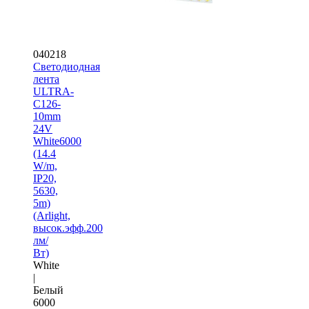
040218
Светодиодная
лента
ULTRA-
C126-
10mm
24V
White6000
(14.4
W/m,
IP20,
5630,
5m)
(Arlight,
высок.эфф.200
лм/
Вт)
White
|
Белый
6000