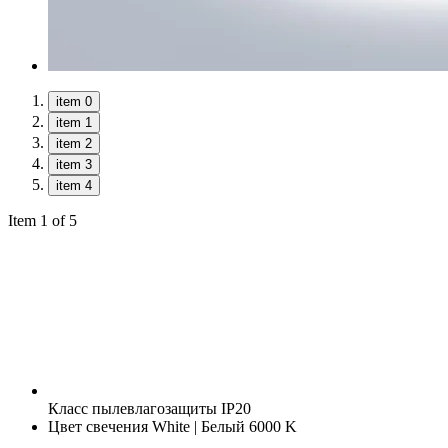
item 0
item 1
item 2
item 3
item 4
Item 1 of 5
Класс пылевлагозащиты
IP20
Цвет свечения
White | Белый 6000 K