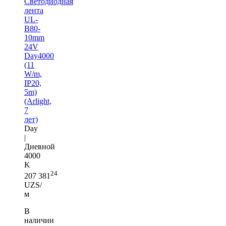
Светодиодная
лента
UL-
B80-
10mm
24V
Day4000
(11
W/m,
IP20,
5m)
(Arlight,
7
лет)
Day
|
Дневной
4000
K
24
207 381
UZS/
м
В
наличии