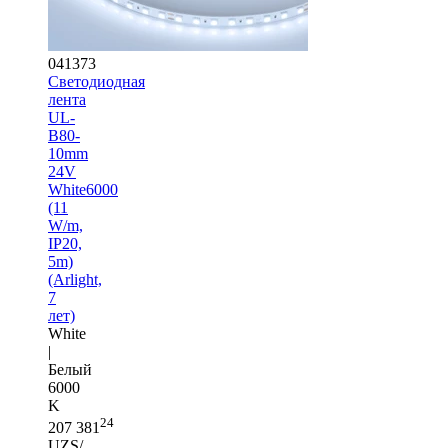
041373
Светодиодная
лента
UL-
B80-
10mm
24V
White6000
(11
W/m,
IP20,
5m)
(Arlight,
7
лет)
White
|
Белый
6000
K
24
207 381
UZS/