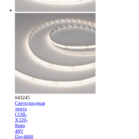
043245
Светодиодная
лента
COB-
X320-
8mm
48V
Day4000