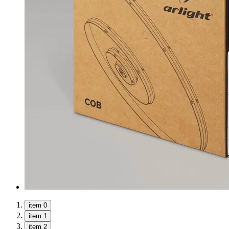
item 0
item 1
item 2