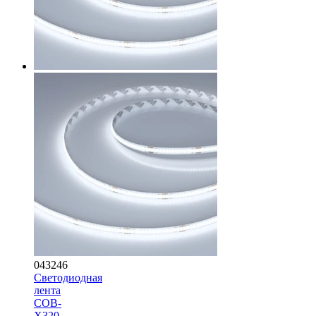
043246
Светодиодная
лента
COB-
X320-