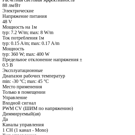
88 лм/Вт
Электрические
Напряжение питания
48 V
Мощность на 1м
typ: 7.2 W/m; max: 8 W/m
Ток потребления 1м
typ: 0.15 A/m; max: 0.17 A/m
Мощность
typ: 360 W; max: 400 W
Предельное отклонение напряжения ±
0.5 В
Эксплуатационные
Диапазон рабочих температур
min: -30 °C; max: 45 °C
Место применения
Только в помещении
Управление
Входной сигнал
PWM СV (ШИМ по напряжению)
Диммируемый(ая)
Да
Каналы управления
1 CH (1 канал - Mono)