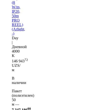
(8
W/m,
IP20,
50m
PRO
REEL)
(Arlight,
-)
Day
|
Дневной
4000
K
72
146 943
UZS/
м
В
наличии
Пакет
(полиэтилен)
50
м —
00
7 347 186