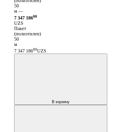
(полиэтилен)
50
м —
00
7 347 186
UZS
Пакет
(полиэтилен)
50
м
00
7 347 186
UZS
В корзину