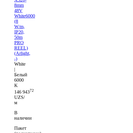
8mm
48V
White6000
(8
W/m,
IP20,
50m
PRO
REEL)
(Arlight,
-)
White
|
Белый
6000
K
72
146 943
UZS/
м
В
наличии
Пакет