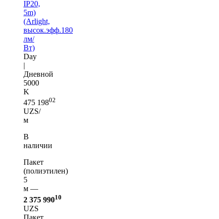
IP20,
5m)
(Arlight,
высок.эфф.180
лм/
Вт)
Day
|
Дневной
5000
K
02
475 198
UZS/
м
В
наличии
Пакет
(полиэтилен)
5
м —
10
2 375 990
UZS
Пакет