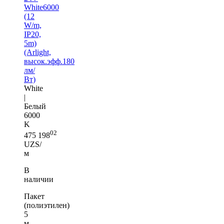
White6000
(12
W/m,
IP20,
5m)
(Arlight,
высок.эфф.180
лм/
Вт)
White
|
Белый
6000
K
02
475 198
UZS/
м
В
наличии
Пакет
(полиэтилен)
5
м —