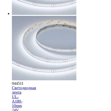
044511
Светодиодная
лента
UL-
A180-
10mm
24V