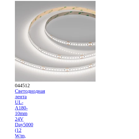
044512
Светодиодная
лента
UL-
A180-
10mm
24V
Day5000
(12
W/m,