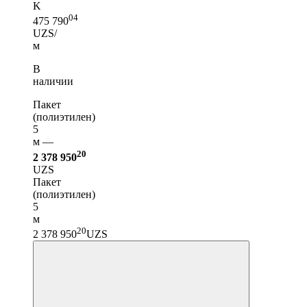
K
04
475 790
UZS/
м
В
наличии
Пакет
(полиэтилен)
5
м —
20
2 378 950
UZS
Пакет
(полиэтилен)
5
м
20
2 378 950
UZS