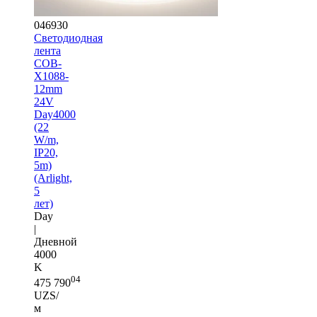
046930
Светодиодная
лента
COB-
X1088-
12mm
24V
Day4000
(22
W/m,
IP20,
5m)
(Arlight,
5
лет)
Day
|
Дневной
4000
K
04
475 790
UZS/
м