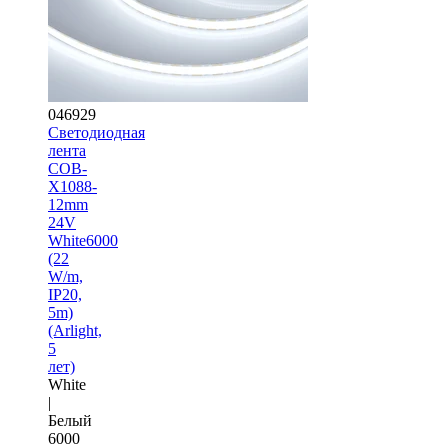
046929
Светодиодная
лента
COB-
X1088-
12mm
24V
White6000
(22
W/m,
IP20,
5m)
(Arlight,
5
лет)
White
|
Белый
6000