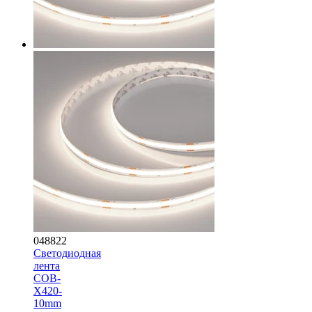
048822
Светодиодная
лента
COB-
X420-
10mm