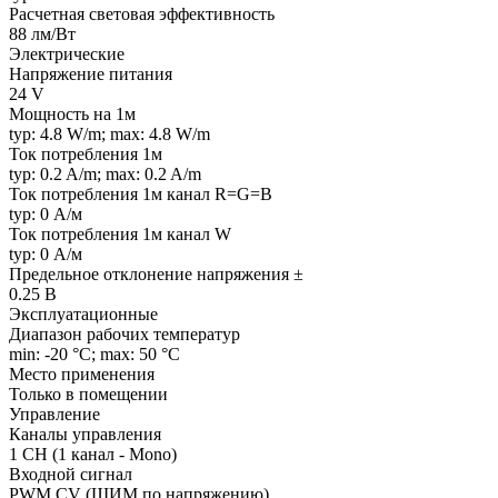
Расчетная световая эффективность
88 лм/Вт
Электрические
Напряжение питания
24 V
Мощность на 1м
typ: 4.8 W/m; max: 4.8 W/m
Ток потребления 1м
typ: 0.2 A/m; max: 0.2 A/m
Ток потребления 1м канал R=G=B
typ: 0 А/м
Ток потребления 1м канал W
typ: 0 А/м
Предельное отклонение напряжения ±
0.25 В
Эксплуатационные
Диапазон рабочих температур
min: -20 °C; max: 50 °C
Место применения
Только в помещении
Управление
Каналы управления
1 CH (1 канал - Mono)
Входной сигнал
PWM СV (ШИМ по напряжению)