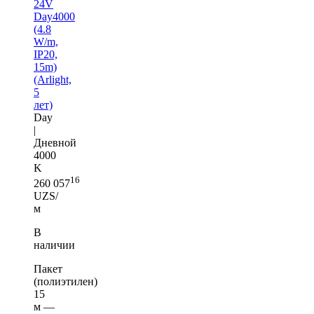
24V
Day4000
(4.8
W/m,
IP20,
15m)
(Arlight,
5
лет)
Day
|
Дневной
4000
K
16
260 057
UZS/
м
В
наличии
Пакет
(полиэтилен)
15
м —