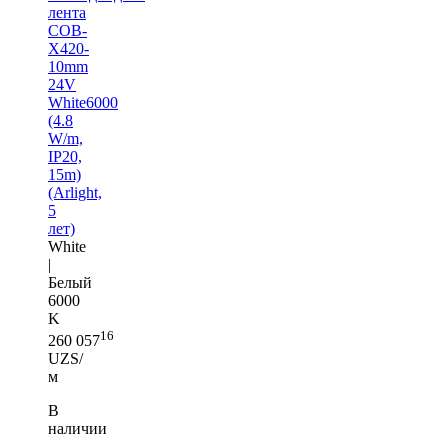
лента
COB-
X420-
10mm
24V
White6000
(4.8
W/m,
IP20,
15m)
(Arlight,
5
лет)
White
|
Белый
6000
K
16
260 057
UZS/
м
В
наличии