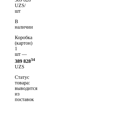
UZS/
шт
В
наличии
Коробка
(картон)
1
шт —
34
389 828
UZS
Статус
товара:
выводится
из
поставок