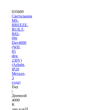
035609
Светильник
MS-
BREEZE-
BUILT-
R82-
9W
Day4000
(WH,
85
deg,
230V)
(Arlight,
IP20
Металл,
3
года)
Day
|
Дневной
4000
K
34
389 828