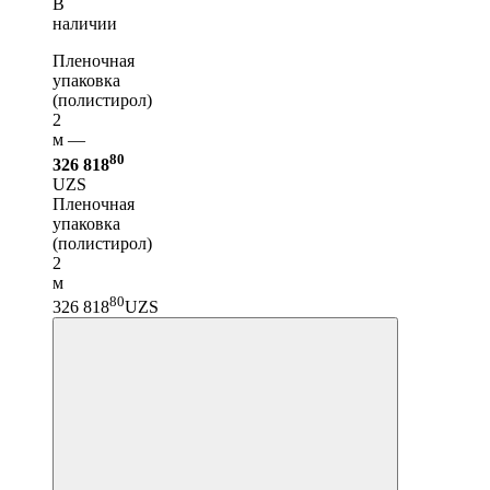
В
наличии
Пленочная
упаковка
(полистирол)
2
м —
80
326 818
UZS
Пленочная
упаковка
(полистирол)
2
м
80
326 818
UZS