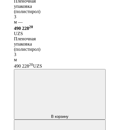
Пленочная
упаковка
(полистирол)
3
м —
20
490 228
UZS
Пленочная
упаковка
(полистирол)
3
м
20
490 228
UZS
В корзину