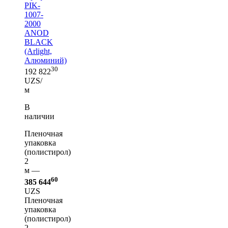
PIK-
1007-
2000
ANOD
BLACK
(Arlight,
Алюминий)
30
192 822
UZS/
м
В
наличии
Пленочная
упаковка
(полистирол)
2
м —
60
385 644
UZS
Пленочная
упаковка
(полистирол)
2