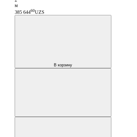
м
60
385 644
UZS
В корзину