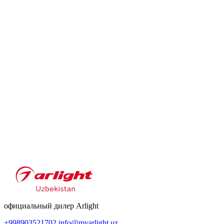
официальный дилер Arlight
+998903521702
info@myarlight.uz