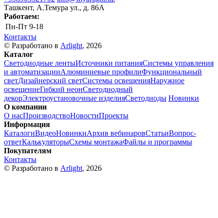
Ташкент, А.Темура ул., д. 86А
Работаем:
Пн-Пт
9-18
Контакты
© Разработано в
Arlight
, 2026
Каталог
Светодиодные ленты
Источники питания
Системы управления
и автоматизации
Алюминиевые профили
Функциональный
свет
Дизайнерский свет
Системы освещения
Наружное
освещение
Гибкий неон
Светодиодный
декор
Электроустановочные изделия
Светодиоды
Новинки
О компании
О нас
Производство
Новости
Проекты
Информация
Каталоги
Видео
Новинки
Архив вебинаров
Статьи
Вопрос-
ответ
Калькуляторы
Схемы монтажа
Файлы и программы
Покупателям
Контакты
© Разработано в
Arlight
, 2026