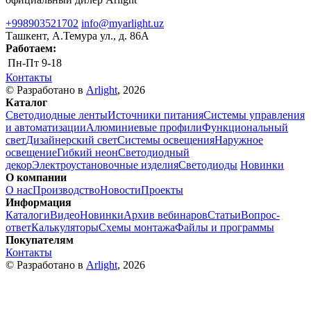
+998903521702
info@myarlight.uz
Ташкент, А.Темура ул., д. 86А
Работаем:
Пн-Пт
9-18
Контакты
© Разработано в
Arlight
, 2026
Каталог
Светодиодные ленты
Источники питания
Системы управления
и автоматизации
Алюминиевые профили
Функциональный
свет
Дизайнерский свет
Системы освещения
Наружное
освещение
Гибкий неон
Светодиодный
декор
Электроустановочные изделия
Светодиоды
Новинки
О компании
О нас
Производство
Новости
Проекты
Информация
Каталоги
Видео
Новинки
Архив вебинаров
Статьи
Вопрос-
ответ
Калькуляторы
Схемы монтажа
Файлы и программы
Покупателям
Контакты
© Разработано в
Arlight
, 2026