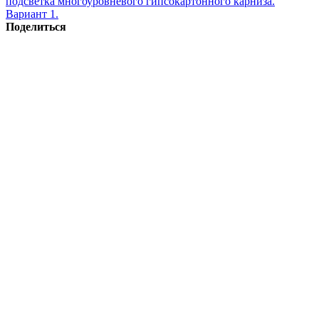
подсветка многоуровневого гипсокартонного карниза.
Вариант 1.
Поделиться