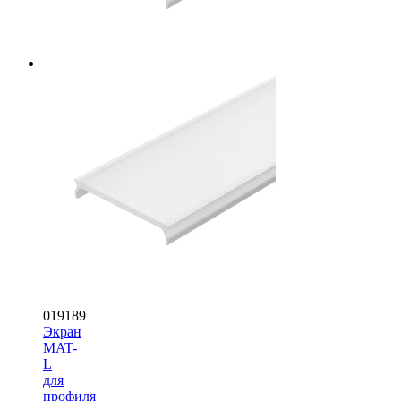
019189
Экран
MAT-
L
для
профиля