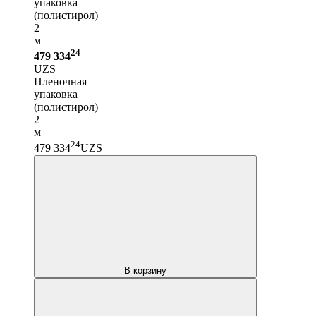
упаковка
(полистирол)
2
м —
24
479 334
UZS
Пленочная
упаковка
(полистирол)
2
м
24
479 334
UZS
В корзину