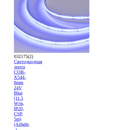
032175(2)
Светодиодная
лента
COB-
X544-
8mm
24V
Blue
(11.5
W/m,
IP20,
CSP,
5m)
(Arlight,
-)