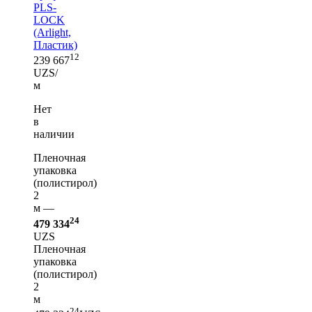
PLS-
LOCK
(Arlight,
Пластик)
12
239 667
UZS/
м
Нет
в
наличии
Пленочная
упаковка
(полистирол)
2
м —
24
479 334
UZS
Пленочная
упаковка
(полистирол)
2
м
24