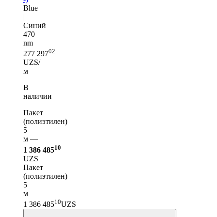
Blue
|
Синий
470
nm
02
277 297
UZS/
м
В
наличии
Пакет
(полиэтилен)
5
м —
10
1 386 485
UZS
Пакет
(полиэтилен)
5
м
10
1 386 485
UZS