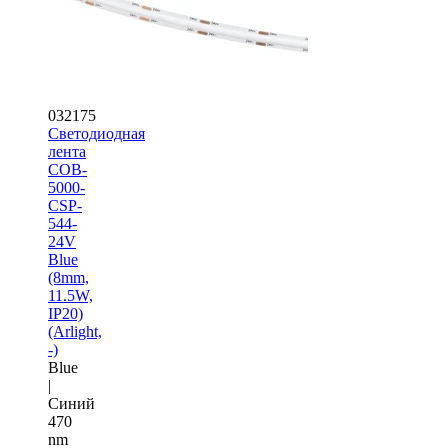
032175
Светодиодная
лента
COB-
5000-
CSP-
544-
24V
Blue
(8mm,
11.5W,
IP20)
(Arlight,
-)
Blue
|
Синий
470
nm