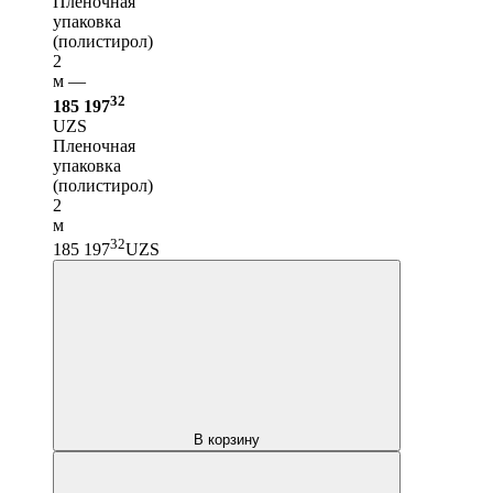
Пленочная
упаковка
(полистирол)
2
м —
32
185 197
UZS
Пленочная
упаковка
(полистирол)
2
м
32
185 197
UZS
В корзину