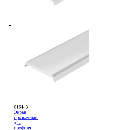
016443
Экран
прозрачный
для
профиля