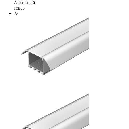
Архивный
товар
%