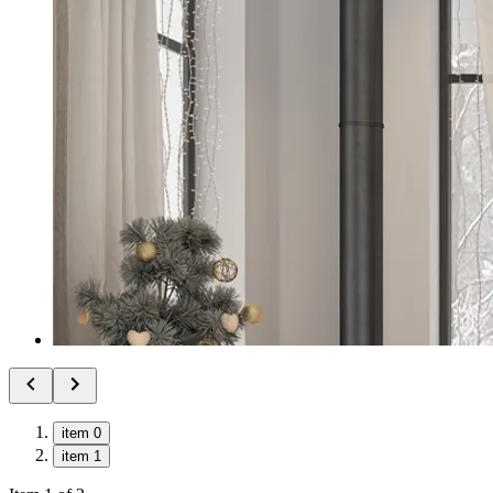
item 0
item 1