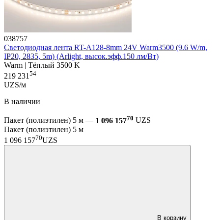
038757
Светодиодная лента RT-A128-8mm 24V Warm3500 (9.6 W/m,
IP20, 2835, 5m) (Arlight, высок.эфф.150 лм/Вт)
Warm | Тёплый 3500 K
54
219 231
UZS/м
В наличии
70
Пакет (полиэтилен) 5 м —
1 096 157
UZS
Пакет (полиэтилен) 5 м
70
1 096 157
UZS
В корзину