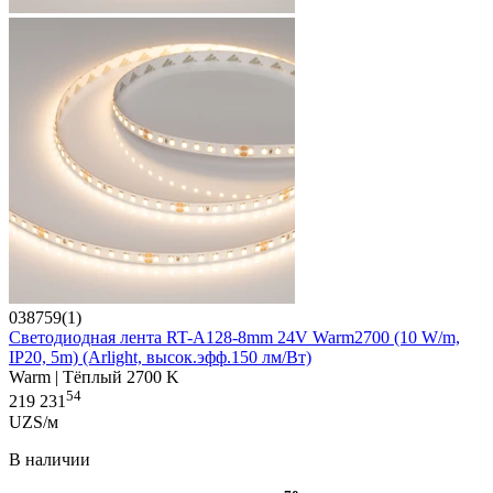
038759(1)
Светодиодная лента RT-A128-8mm 24V Warm2700 (10 W/m,
IP20, 5m) (Arlight, высок.эфф.150 лм/Вт)
Warm | Тёплый 2700 K
54
219 231
UZS/м
В наличии