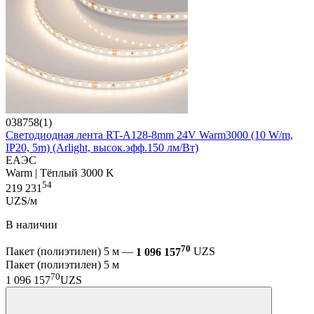
038758(1)
Светодиодная лента RT-A128-8mm 24V Warm3000 (10 W/m,
IP20, 5m) (Arlight, высок.эфф.150 лм/Вт)
ЕАЭС
Warm | Тёплый 3000 K
54
219 231
UZS/м
В наличии
70
Пакет (полиэтилен) 5 м —
1 096 157
UZS
Пакет (полиэтилен) 5 м
70
1 096 157
UZS