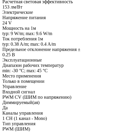
Расчетная световая эффективность
153 лм/Вт
Электрические
Напряжение питания
24 V
Мощность на 1м
typ: 9 W/m; max: 9.6 W/m
Ток потребления 1м
typ: 0.38 A/m; max: 0.4 A/m
Предельное отклонение напряжения ±
0.25 В
Эксплуатационные
Диапазон рабочих температур
min: -30 °C; max: 45 °C
Место применения
Только в помещении
Управление
Входной сигнал
PWM СV (ШИМ по напряжению)
Диммируемый(ая)
Да
Каналы управления
1 CH (1 канал - Mono)
Тип управления
PWM (ШИМ)