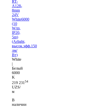
RT-
A128-
8mm
24V
White6000
(10
W/m,
IP20,
5m)
(Arlight,
высок.эфф.150
лм/
Вт)
White
|
Белый
6000
K
54
219 231
UZS/
м
В
наличии