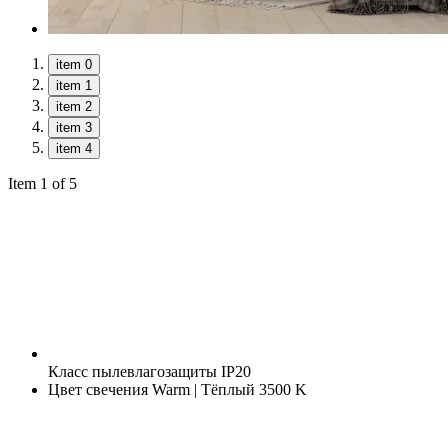
item 0
item 1
item 2
item 3
item 4
Item 1 of 5
Класс пылевлагозащиты
IP20
Цвет свечения
Warm | Тёплый 3500 K