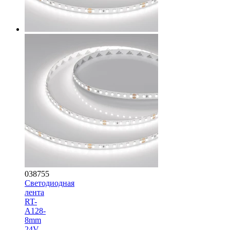
038755
Светодиодная
лента
RT-
A128-
8mm
24V