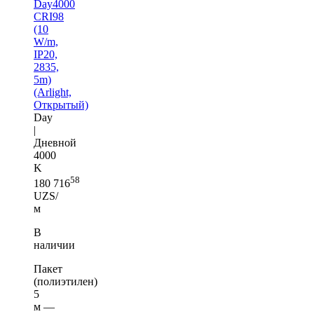
Day4000
CRI98
(10
W/m,
IP20,
2835,
5m)
(Arlight,
Открытый)
Day
|
Дневной
4000
K
58
180 716
UZS/
м
В
наличии
Пакет
(полиэтилен)
5
м —