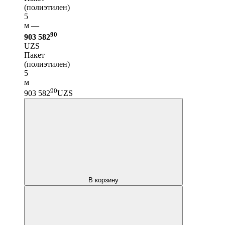
(полиэтилен)
5
м —
90
903 582
UZS
Пакет
(полиэтилен)
5
м
90
903 582
UZS
В корзину