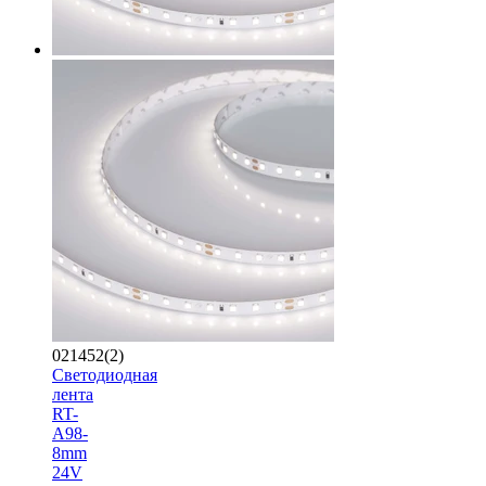
021452(2)
Светодиодная
лента
RT-
A98-
8mm
24V