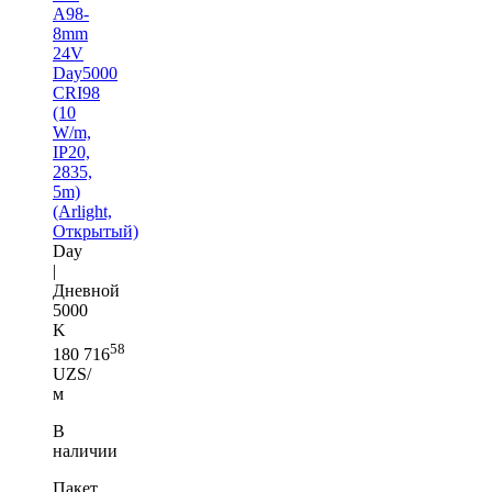
A98-
8mm
24V
Day5000
CRI98
(10
W/m,
IP20,
2835,
5m)
(Arlight,
Открытый)
Day
|
Дневной
5000
K
58
180 716
UZS/
м
В
наличии
Пакет