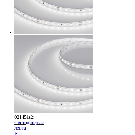
021451(2)
Светодиодная
лента
RT-