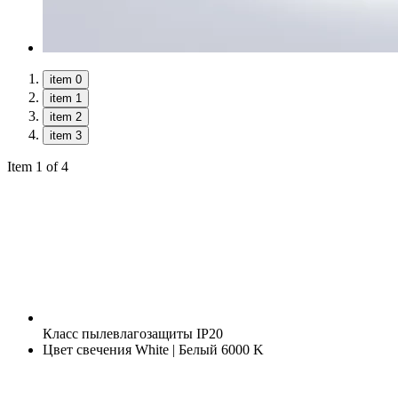
item 0
item 1
item 2
item 3
Item 1 of 4
Класс пылевлагозащиты
IP20
Цвет свечения
White | Белый 6000 K