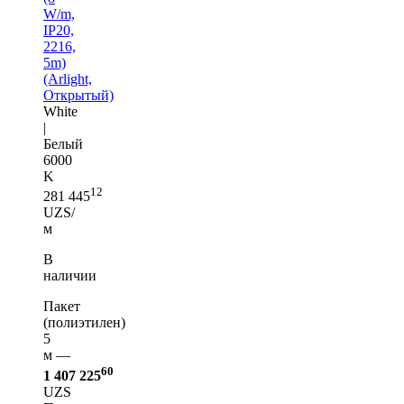
W/m,
IP20,
2216,
5m)
(Arlight,
Открытый)
White
|
Белый
6000
K
12
281 445
UZS/
м
В
наличии
Пакет
(полиэтилен)
5
м —
60
1 407 225
UZS