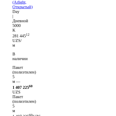
(Arlight,
Открытый)
Day
|
Дневной
5000
K
12
281 445
UZS/
м
В
наличии
Пакет
(полиэтилен)
5
м —
60
1 407 225
UZS
Пакет
(полиэтилен)
5
м
60