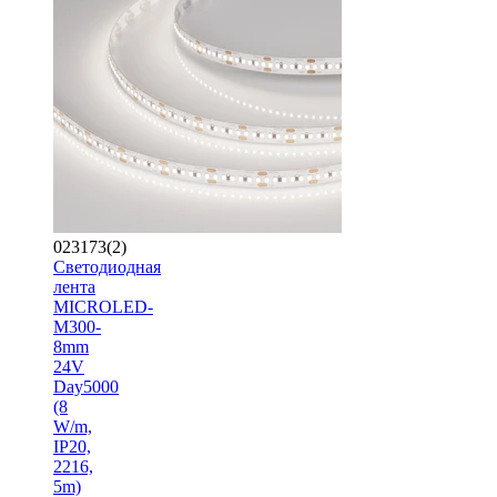
023173(2)
Светодиодная
лента
MICROLED-
M300-
8mm
24V
Day5000
(8
W/m,
IP20,
2216,
5m)