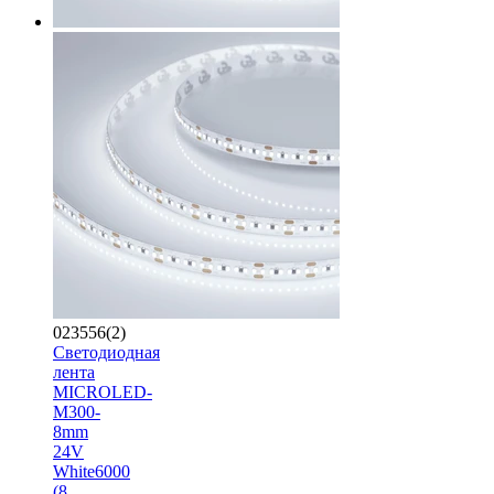
023556(2)
Светодиодная
лента
MICROLED-
M300-
8mm
24V
White6000
(8