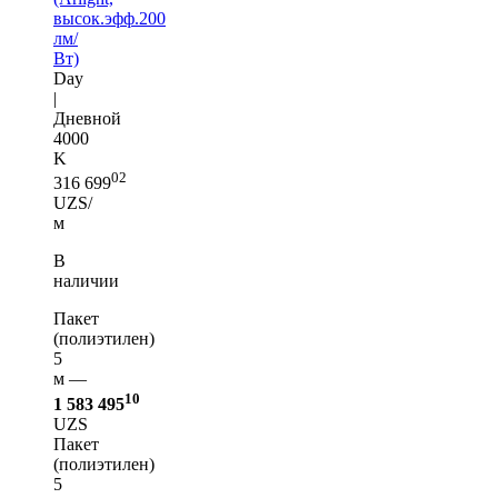
высок.эфф.200
лм/
Вт)
Day
|
Дневной
4000
K
02
316 699
UZS/
м
В
наличии
Пакет
(полиэтилен)
5
м —
10
1 583 495
UZS
Пакет
(полиэтилен)
5