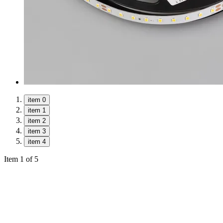
item 0
item 1
item 2
item 3
item 4
Item 1 of 5