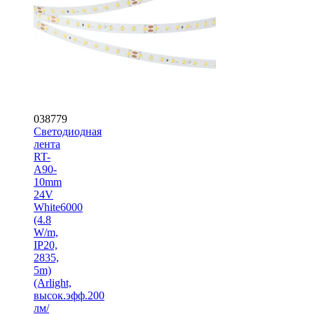
038779
Светодиодная
лента
RT-
A90-
10mm
24V
White6000
(4.8
W/m,
IP20,
2835,
5m)
(Arlight,
высок.эфф.200
лм/