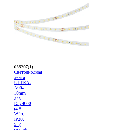
036207(1)
Светодиодная
лента
ULTRA-
A90-
10mm
24V
Day4000
(4.8
W/m,
IP20,
5m)
(Arlight,