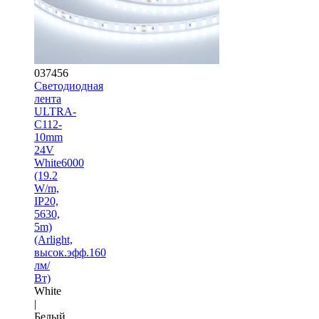
037456
Светодиодная
лента
ULTRA-
C112-
10mm
24V
White6000
(19.2
W/m,
IP20,
5630,
5m)
(Arlight,
высок.эфф.160
лм/
Вт)
White
|
Белый