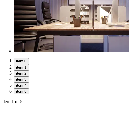
item 0
item 1
item 2
item 3
item 4
item 5
Item 1 of 6