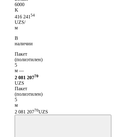
6000
K
54
416 241
UZS/
м
В
наличии
Пакет
(полиэтилен)
5
м —
70
2 081 207
UZS
Пакет
(полиэтилен)
5
м
70
2 081 207
UZS