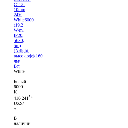
C112-
10mm
24V
White6000
(19.2
W/m,
IP20,
5630,
5m)
(Arlight,
высок.эфф.160
лм/
Вт)
White
|
Белый
6000
K
54
416 241
UZS/
м
В
наличии