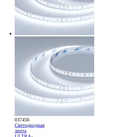
037456
Светодиодная
лента
ULTRA-