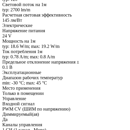
Световой поток на 1м
typ: 2700 lm/m
Расчетная световая эффективность
145 лм/Вт
Электрические
Напряжение питания
24 V
Мощность на 1м
typ: 18.6 W/m; max: 19.2 W/m
Ток потребления 1м
typ: 0.78 A/m; max: 0.8 A/m
Предельное отклонение напряжения ±
0.1 В
Эксплуатационные
Диапазон рабочих температур
min: -30 °C; max: 45 °C
Место применения
Только в помещении
Управление
Входной сигнал
PWM СV (ШИМ по напряжению)
Диммируемый(ая)
Да
Каналы управления
1 CH (1 канал - Mono)