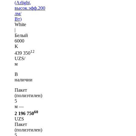
(Arlight,
высок.эфф.200
лм/
Вт)
White
|
Белый
6000
K
12
439 350
UZS/
м
В
наличии
Пакет
(полиэтилен)
5
м —
60
2 196 750
UZS
Пакет
(полиэтилен)
5