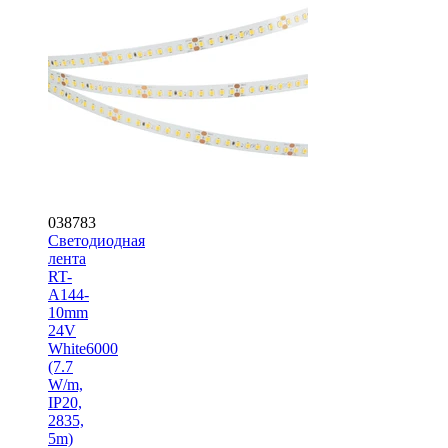
038783
Светодиодная
лента
RT-
A144-
10mm
24V
White6000
(7.7
W/m,
IP20,
2835,
5m)