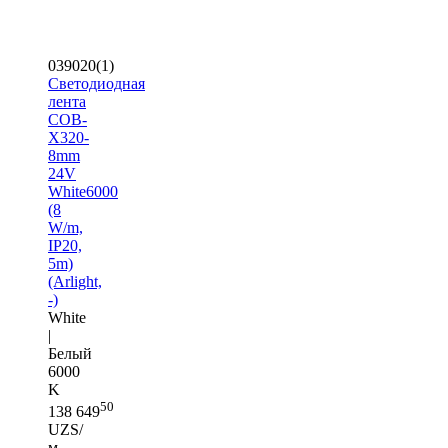
039020(1)
Светодиодная
лента
COB-
X320-
8mm
24V
White6000
(8
W/m,
IP20,
5m)
(Arlight,
-)
White
|
Белый
6000
K
50
138 649
UZS/
м