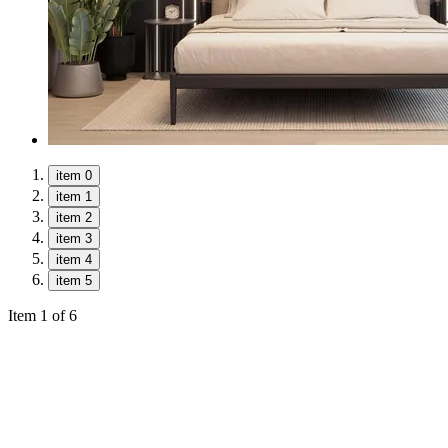
item 0
item 1
item 2
item 3
item 4
item 5
Item 1 of 6