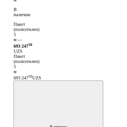
В
наличии
Пакет
(полиэтилен)
5
м —
50
693 247
UZS
Пакет
(полиэтилен)
5
м
50
693 247
UZS
В корзину