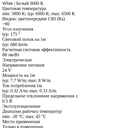
White | Белый 6000 K
Цветовая температура
min: 5800 K; typ: 6000 K; max: 6500 K
Индекс цветопередачи CRI (Ra)
>90
Угол излучения
typ: 175 °
Световой поток на 1м
typ: 680 lm/m
Расчетная световая эффективность
88 лм/Вт
Электрические
Напряжение питания
24 V
Мощность на 1м
typ: 7.7 W/m; max: 8 W/m
Ток потребления 1м
typ: 0.32 A/m; max: 0.33 A/m
Предельное отклонение напряжения ±
0.5 В
Эксплуатационные
Диапазон рабочих температур
min: -30 °C; max: 45 °C
Место применения
Только в помещении