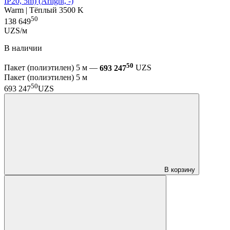
IP20, 5m) (Arlight, -)
Warm | Тёплый 3500 K
50
138 649
UZS/м
В наличии
50
Пакет (полиэтилен) 5 м —
693 247
UZS
Пакет (полиэтилен) 5 м
50
693 247
UZS
В корзину