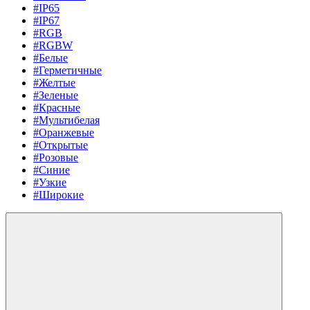
#IP65
#IP67
#RGB
#RGBW
#Белые
#Герметичные
#Желтые
#Зеленые
#Красные
#Мультибелая
#Оранжевые
#Открытые
#Розовые
#Синие
#Узкие
#Широкие