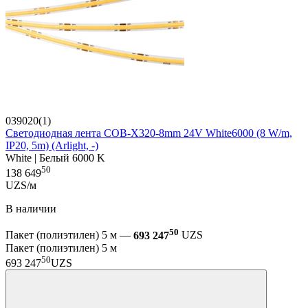
039020(1)
Светодиодная лента COB-X320-8mm 24V White6000 (8 W/m,
IP20, 5m) (Arlight, -)
White | Белый 6000 K
50
138 649
UZS/м
В наличии
50
Пакет (полиэтилен) 5 м —
693 247
UZS
Пакет (полиэтилен) 5 м
50
693 247
UZS