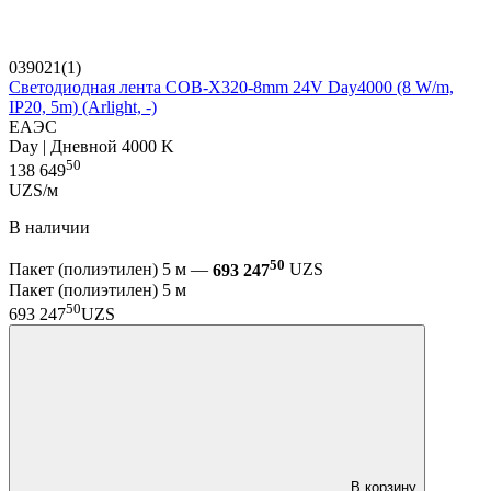
039021(1)
Светодиодная лента COB-X320-8mm 24V Day4000 (8 W/m,
IP20, 5m) (Arlight, -)
ЕАЭС
Day | Дневной 4000 K
50
138 649
UZS/м
В наличии
50
Пакет (полиэтилен) 5 м —
693 247
UZS
Пакет (полиэтилен) 5 м
50
693 247
UZS
В корзину