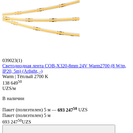
039023(1)
Светодиодная лента COB-X320-8mm 24V Warm2700 (8 W/m,
IP20, 5m) (Arlight, -)
Warm | Тёплый 2700 K
50
138 649
UZS/м
В наличии
50
Пакет (полиэтилен) 5 м —
693 247
UZS
Пакет (полиэтилен) 5 м
50
693 247
UZS